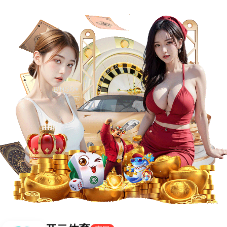
超
意甲
法甲
 16:38:19
nba
123℃
0