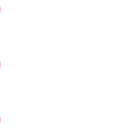
最佳
联租借至
4次获此
距离升级
从未代表
「他的出
受采访时
了"能不
回归通道
亚博体育官网-123-87！雷霆狂虐湖人，布朗尼9投2中，八村塁15分独木难支
刻，湖人
防两端集
尼的外线
活脱脱成