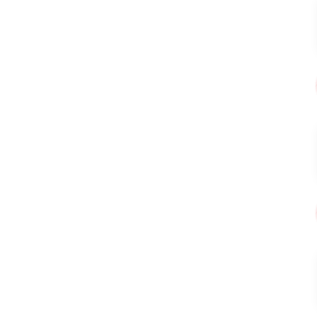
体坛周报全媒体原创
维尔纳回归莱比锡RB 转会费2000万欧+浮动