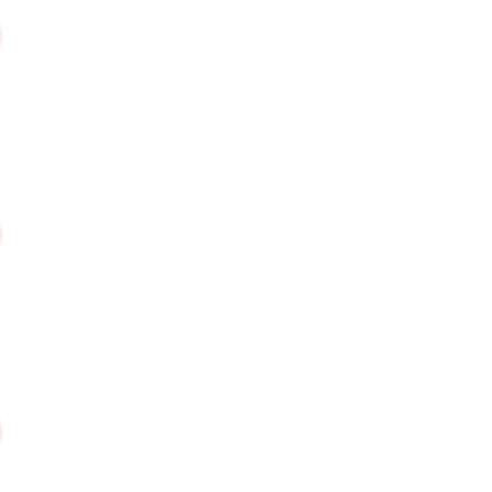
有浮动条
找到最佳