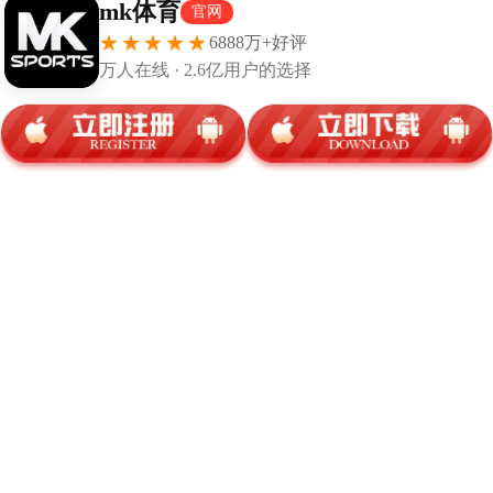
2岁。霍夫曼曾在拜仁任职27年，并在1979年至1985年间担
曼的离世感到难过。他担任主席时，拜仁正在经历一段困难时期
俱乐部之一。我们永远不会忘记他。”
万欧元