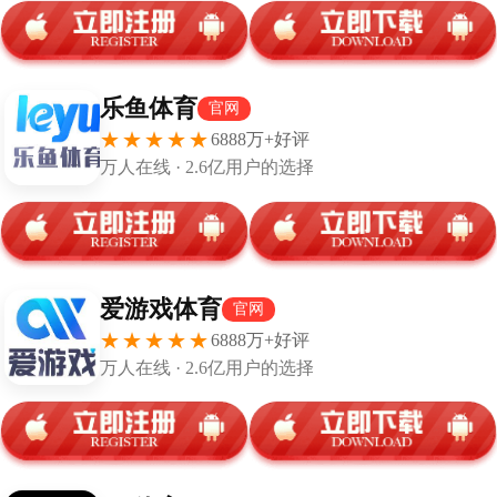
026年。根据此前的报道，维尔纳的转会费为2000万欧元，另
的转会费达到了5300万欧元。德国前锋在蓝军的这两个赛季没能
接受完体检，新赛季将回到自己熟悉的德甲赛场征战。