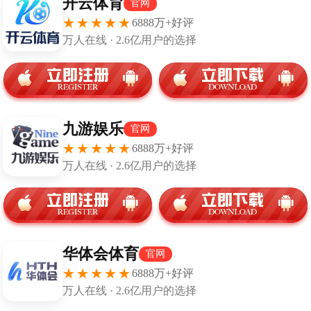
约至2028年6月。
2024年7月与俱乐部签下首份职业合同。
赛中均有出场，20次亮相贡献2球1助攻。
比赛中完成一线队首秀，随后又在安菲尔德举行的英格兰联赛杯
，曾参加去年夏天的金杯赛及近期的世界杯预选赛。在3月国际比
终结了"农场主"13场不败纪录，此后又在战胜布莱克本和狼队的
和兴奋。我对未来充满期待，希望能获得更多一线队出场时间，