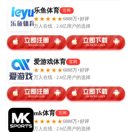
亚0-1比利时