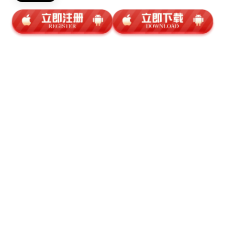
第90+5分钟，瓦纳肯助攻，卢卡库破门得分，克罗地亚0
-2比利时