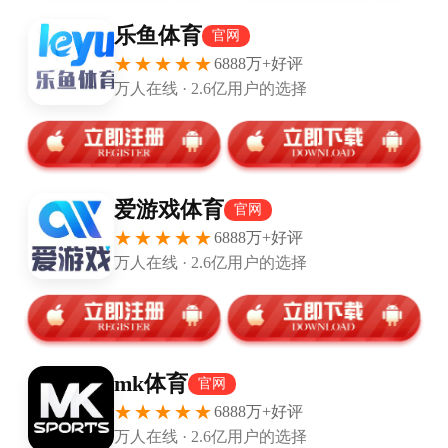
接下来，怎么去搞好彼此的关系，是一个很重要的问
题，特别是在大赛的情况下。
据悉，西班牙国家队的翘楚、也是这么多年来人才培养
的重要成果亚马尔，对来自皇马的队员很是不喜欢，双
方之间的关系也是不融洽的。这会是接下来德拉富恩特
的一个重要挑战。对西班牙来讲，接下来世界杯大赛可
是他们夺冠机会，要彼此合作和相互帮助的，只有这样
才能努力兑现认可支持。
不过的，怎么能让年轻气盛的队员们更加友善，这是个
问题。亚马尔在这几个赛季也是引发很多新闻，皇马球
迷对他的指责不少，这也加剧彼此问题。好在，德拉富
恩特本就是一个青训主帅，他对怎么管年轻人很有经
验，也许，这比战术设定还要重要。