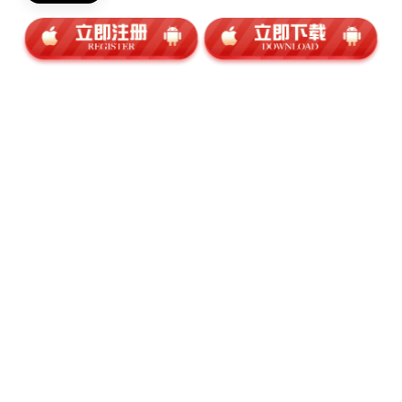
除了德拉富恩特，巴萨皇马在这个矛盾解决上应一致，
这可是国家荣耀机会。在此之前，卡瓦哈尔在颁奖礼上
摸了亚马尔，两人沟通一番也是解除了他们之间老问
题，这是个好迹象的。
上一篇：
亚博官网-【观察】佩林卡打了一场翻身战 时间是湖人
最大敌人
下一篇：
亚博体育平台-更衣室里谢晖下令：不能再退，再退就是